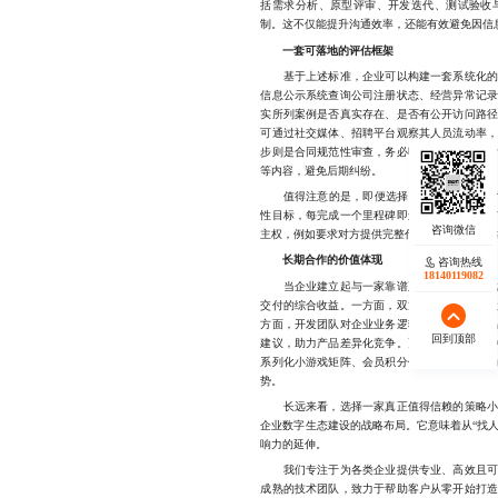
括需求分析、原型评审、开发迭代、测试验收
制。这不仅能提升沟通效率，还能有效避免因信
一套可落地的评估框架
基于上述标准，企业可以构建一套系统化的评
信息公示系统查询公司注册状态、经营异常记
实所列案例是否真实存在、是否有公开访问路
可通过社交媒体、招聘平台观察其人员流动率
步则是合同规范性审查，务必明确开发周期、
等内容，避免后期纠纷。
值得注意的是，即便选择了看似“靠谱”的公
性目标，每完成一个里程碑即进行小范围测试
主权，例如要求对方提供完整代码文档与数据库
长期合作的价值体现
咨询热线
18140119082
当企业建立起与一家靠谱正规的策略小游戏开
交付的综合收益。一方面，双方在磨合中形成
方面，开发团队对企业业务逻辑、用户画像和
回到顶部
建议，助力产品差异化竞争。更重要的是，这
系列化小游戏矩阵、会员积分体系或跨平台联
势。
长远来看，选择一家真正值得信赖的策略小游
企业数字生态建设的战略布局。它意味着从“找人
响力的延伸。
我们专注于为各类企业提供专业、高效且可信
成熟的技术团队，致力于帮助客户从零开始打