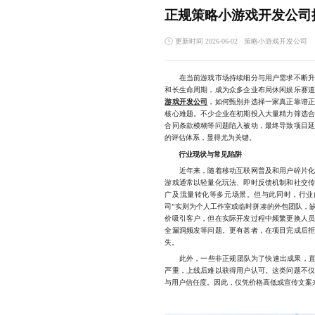
正规策略小游戏开发公司
更新时间 2026-06-02
策略小游戏开发公司
在当前游戏市场持续细分与用户需求不断升级
和长生命周期，成为众多企业布局休闲娱乐赛
游戏开发公司
，如何甄别并选择一家真正靠谱
核心难题。不少企业在初期投入大量精力筛选
合同条款模糊等问题陷入被动，最终导致项目
的评估体系，显得尤为关键。
行业现状与常见陷阱
近年来，随着移动互联网普及和用户碎片化时
游戏通常以轻量化玩法、即时反馈机制和社交
广及流量转化等多元场景。但与此同时，行业
司”实则为个人工作室或临时拼凑的外包团队，
价吸引客户，但在实际开发过程中频繁更换人
全漏洞频发等问题。更有甚者，在项目完成后
失。
此外，一些非正规团队为了快速出成果，直接
严重，上线后难以获得用户认可。这类问题不
与用户信任度。因此，仅凭价格高低或宣传文案