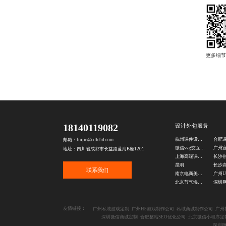
18140119082
设计外包服务
杭州课件设计公司
邮箱：liujie@cdlchd.com
微信svg交互式排版
地址：四川省成都市长益路蓝海B座1201
上海高端课件定制公司
昆明
联系我们
南京电商美工外包公司
北京节气海报设计公司
友情链接：
广州私域游戏定制
广州H5游戏制作公司
私域商城制作公司
广州
深圳微信商城定制
合肥整站SEO优化公司
北京微信小程序定
深圳