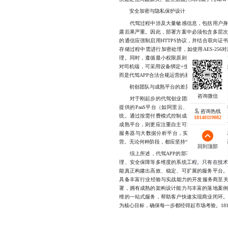
安全加密与隐私保护设计
代驾过程中涉及大量敏感信息，包括用户身份
露后果严重。因此，部署方案中必须包含多层
的通信应强制启用HTTPS协议，并结合双向
存储过程中需进行加密处理，如使用AES-25
理。同时，遵循最小权限原则，限制后台人员
对司机端，可采用设备绑定+生物识别双重验证
而是代驾APP合法合规运营的基本前提。
初创团队与成熟平台的差异化部署策略
对于刚起步的代驾创业团队，资源有限，不宜
提供的PaaS平台（如阿里云、腾讯云），利
咨询热线
统。通过按需付费模式控制成本，待用户量增
18140119082
成熟平台，则更应注重自主可控与性能优化。
服务器与大数据分析平台，实现对订单流、司
营。无论何种阶段，都应坚持“以用户为中心”
回到顶部
综上所述，代驾APP的部署绝非简单的代码
理、安全保障等多维度的系统工程。只有在技
能真正构建出高效、稳定、可扩展的服务平台
具备丰富行业经验与实战能力的开发服务商至关
署，拥有成熟的架构设计能力与丰富的落地案
维的一站式服务，帮助客户快速实现商业闭环
为核心目标，确保每一步都经得起市场考验。18140