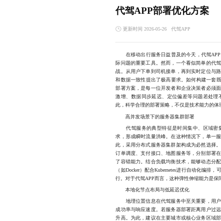
代驾APP部署优化方案
更新时间 2026-05-26
代驾APP
在移动出行服务日益普及的今天，代驾APP
际问题的重要工具。然而，一个看似简单的代
战。从用户下单到司机接单，再到实时定位与
和数据一致性提出了极高要求。如何构建一套既
部署方案，是每一位开发者和企业决策者必须
激增、数据同步延迟、定位偏差等问题若处理
此，科学合理的部署策略，不仅是技术能力的体
高并发场景下的服务器集群部署
代驾服务的典型特征是时间集中、区域密集
求，形成瞬时流量洪峰。在这种情况下，单一
此，采用分布式服务器集群架构成为必然选择
订单调度、支付接口、地图服务等，分别部署
了容错能力。结合负载均衡技术，能够动态分
（如Docker）配合Kubernetes进行自动
行。对于代驾APP而言，这种弹性伸缩能力是保
本地化节点布局与低延迟优化
地理位置信息在代驾服务中至关重要，用户的
成功率与响应速度。若服务器部署距离用户过
升高。为此，建议在主要城市或核心业务区域