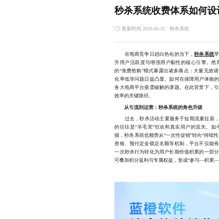
秒杀系统收费体系如何设
更新时间 2026-05-31
秒杀系统
在电商竞争日趋白热化的当下，
秒杀系统
升用户活跃度与增强用户黏性的核心引擎。然
的“免费抢购”模式暴露出诸多痛点：大量无效
化率低等问题日益凸显。如何在保障用户体验
各大电商平台亟需破解的课题。在此背景下，
效率的关键路径。
从引流到运营：秒杀系统的角色升级
过去，秒杀活动主要服务于短期流量拉新，依
的往往是“羊毛党”狂欢和真实用户的流失。
掘，秒杀系统也顺势从“一次性促销”转向“持续
资格、预付定金锁定名额等机制，平台不仅能
一次秒杀行为转化为用户长期价值积累的一部
可叠加积分返利与专属权益，形成“参与—积累