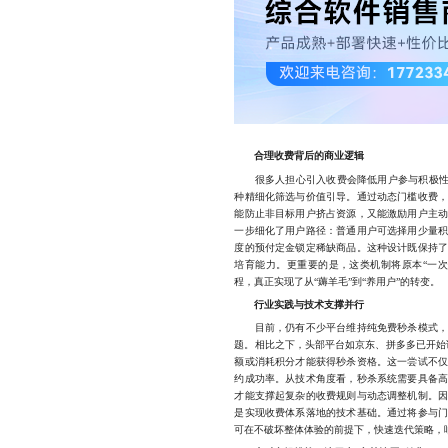
合理收费背后的商业逻辑
很多人担心引入收费会降低用户参与积极性，
种精细化筛选与价值引导。通过动态门槛收费
能防止非目标用户挤占资源，又能激励用户主
一步细化了用户路径：普通用户可选择用少量
度的预付定金锁定稀缺商品。这种设计既保持
培育能力。更重要的是，这类机制将原本“一
程，真正实现了从“薅羊毛”到“养用户”的转变。
行业实践与技术支撑并行
目前，仍有不少平台维持纯免费秒杀模式，但
题。相比之下，头部平台如京东、拼多多已开始
额或消耗积分才能获得秒杀资格。这一尝试不
约成功率。从技术角度看，秒杀系统需要具备
才能支撑起复杂的收费规则与动态调整机制。
是实现收费体系落地的技术基础。通过将参与
可在不破坏整体体验的前提下，快速迭代策略，