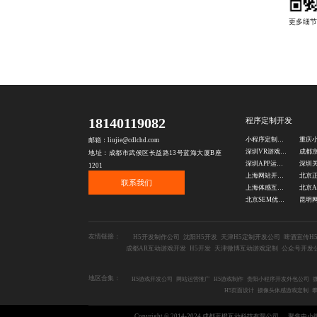
18140119082
程序定制开发
小程序定制公司
邮箱：liujie@cdlchd.com
深圳VR游戏开发公司
地址：成都市武侯区长益路13号蓝海大厦B座
深圳APP运营游戏定制
1201
上海网站开发公司
联系我们
上海体感互动游戏制作
北京SEM优化公司
友情链接：
H5开发制作公司
沈阳H5开发
天津H5定制开发公司
啤酒宣传H
成都AR互动游戏开发
H5开发
天津微博互动游戏定制
公众号开发
地区合集：
H5游戏开发公司
网站运营推广
H5游戏制作
贵阳小程序开发外包公司
H5页面设计
摄像头体感游戏定制
Copyright © 2014-2024 成都蓝橙互动科技有限公司
聚焦中小