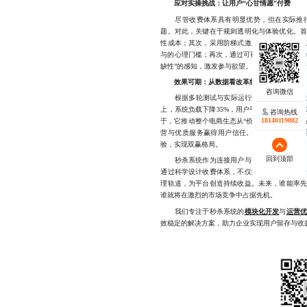
应对实操挑战：让用户“心甘情愿”付费
尽管收费体系具有明显优势，但在实际推行
题。对此，关键在于规则透明化与体验优化。
性成本；其次，采用阶梯式激励策略，如首单
与的心理门槛；再次，通过可视化倒计时、剩余
缺性”的感知，激发参与欲望。这些细节设计虽
效果可期：从数据看改革红利
根据多轮测试与实际运行数据，实施合理收费
上，系统负载下降35%，用户平均停留时长增加
咨询热线
18140119082
于，它推动整个电商生态从“价格战”向“价值服
营与优质服务赢得用户信任。这不仅提升了平
验，实现双赢格局。
回到顶部
秒杀系统作为连接用户与平台的核心触点，其
通过科学设计收费体系，不仅能够过滤无效流
理轨道，为平台创造持续收益。未来，谁能率
谁就将在激烈的市场竞争中占据先机。
我们专注于秒杀系统的
模块化开发
与
运营
效稳定的解决方案，助力企业实现用户留存与收益增长