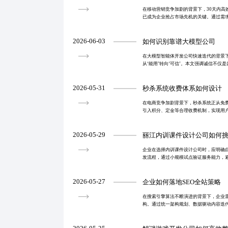
在移动营销竞争加剧的背景下，30天内高
已成为企业抢占市场先机的关键。通过需
并行开发与可视化管控，实现流程标准化
上线且体验达
2026-06-03
如何识别靠谱大模型公司
在大模型智能体开发公司快速迭代的背景
从‘能用’转向‘可信’。本文强调诚信不仅
合规、服务响应与隐私保护等可验证实践
可量化的诚信
2026-05-31
秒杀系统收费体系如何设计
在电商竞争加剧背景下，秒杀系统正从免
引入积分、定金等合理收费机制，实现用
增长的平衡。结合模块化架构与透明规则
升转化效率，推
2026-05-29
丽江内训课件设计公司如何
企业在选择内训课件设计公司时，应明确
发流程，通过小规模试点验证服务能力，
靠的合作伙伴应具备专业内容研发能力、
愿，助力企业实现
2026-05-27
企业如何落地SEO全站策略
在搜索引擎算法不断演进的背景下，企业
构。通过统一架构规划、数据驱动内容迭
容、技术与用户体验的全面优化，提升流