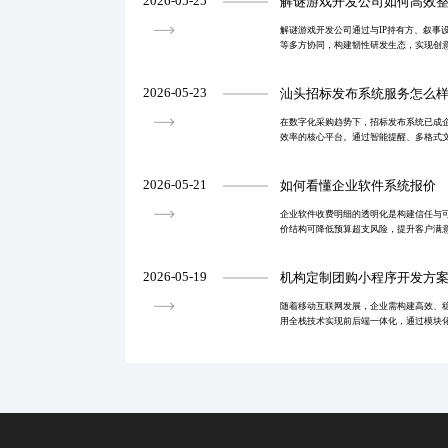
2026-05-25
解谜游戏开发公司如何高效
解谜游戏开发公司通过与IP持有方、叙事
等多方协同，构建韧性研发生态，实现创
作不仅缓解资源压力，更在故事架构、谜
化优势，推动
2026-05-23
汕头招标发布系统服务怎么
在数字化采购趋势下，招标发布系统已成
效率的核心平台。通过智能提醒、多格式
务、合同等系统的无缝对接，实现全流程
同。某制造企业应
2026-05-21
如何看懂企业软件系统报价
企业软件收费明细的透明化是构建信任与
价结构可降低预算超支风险，提升客户满
范化发展。
2026-05-19
机构定制团购小程序开发方
随着移动互联网发展，企业需构建高效、
用全栈技术实现前后端一体化，通过模块
升开发效率与系统性能。真实案例显示，
00%，用户留