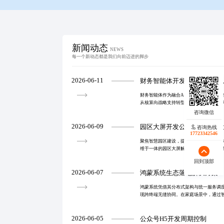
新闻动态
NEWS
每一个新动态都是我们向前迈进的脚步
2026-06-11
财务智能体开发公司服务怎
财务智能体作为融合AI、RPA与大数据
从核算向战略支持转型。其核心在于自主
时分析与流程优化。尽管应用仍处探索期
与组织协同
2026-06-09
园区大屏开发公司必备的三
咨询热线
17723342546
聚焦智慧园区建设，提供集数据可视化、
维于一体的园区大屏解决方案，助力管理效
态展示到智能中枢的转型升级。
回到顶部
2026-06-07
鸿蒙系统生态落地解决方案
鸿蒙系统凭借其分布式架构与统一服务调
现跨终端无缝协同。在家庭场景中，通过
人机交互体验，推动全场景智慧生活落地
全性及超级终端
2026-06-05
公众号H5开发周期控制